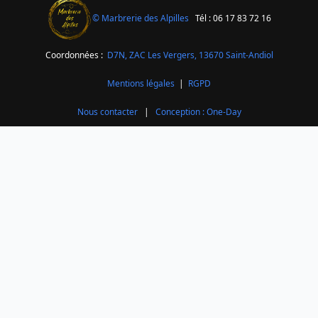
© Marbrerie des Alpilles
Tél : 06 17 83 72 16
Coordonnées :
D7N, ZAC Les Vergers,
13670 Saint-Andiol
Mentions légales
|
RGPD
Nous contacter
|
Conception : One-Day