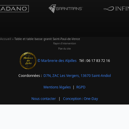
»
Table et table basse granit Saint-Paul-de-Vence
Accueil
Rayon d'intervention
Plan du site
© Marbrerie des Alpilles
Tél : 06 17 83 72 16
Coordonnées :
D7N, ZAC Les Vergers,
13670 Saint-Andiol
Mentions légales
|
RGPD
Nous contacter
|
Conception : One-Day