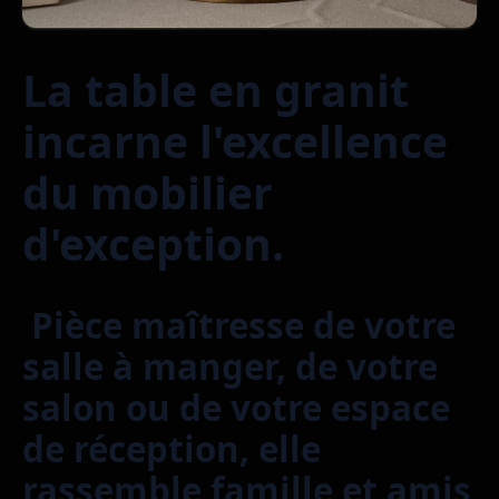
La table en granit
incarne l'excellence
du mobilier
d'exception.
Pièce maîtresse de votre
salle à manger, de votre
salon ou de votre espace
de réception, elle
rassemble famille et amis