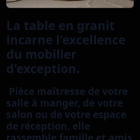
La table en granit
incarne l'excellence
du mobilier
d'exception.
Pièce maîtresse de votre
salle à manger, de votre
salon ou de votre espace
de réception, elle
rassemble famille et amis