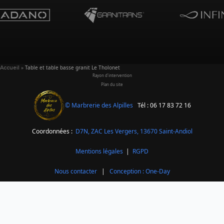
»
Table et table basse granit Le Tholonet
Accueil
Rayon d'intervention
Plan du site
© Marbrerie des Alpilles
Tél : 06 17 83 72 16
Coordonnées :
D7N, ZAC Les Vergers,
13670 Saint-Andiol
Mentions légales
|
RGPD
Nous contacter
|
Conception : One-Day