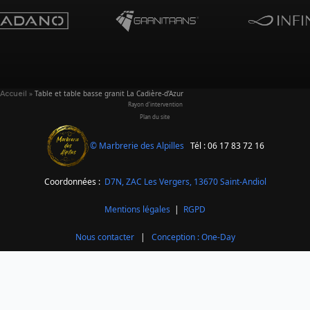
»
Table et table basse granit La Cadière-d’Azur
Accueil
Rayon d'intervention
Plan du site
© Marbrerie des Alpilles
Tél : 06 17 83 72 16
Coordonnées :
D7N, ZAC Les Vergers,
13670 Saint-Andiol
Mentions légales
|
RGPD
Nous contacter
|
Conception : One-Day