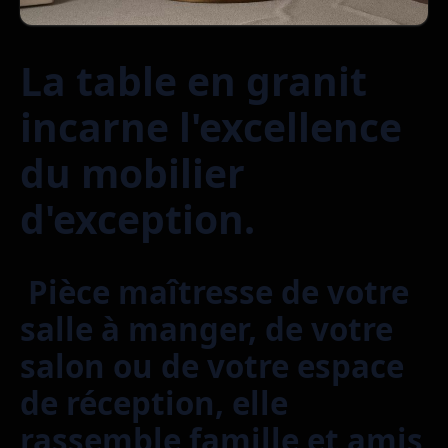
La table en granit
incarne l'excellence
du mobilier
d'exception.
Pièce maîtresse de votre
salle à manger, de votre
salon ou de votre espace
de réception, elle
rassemble famille et amis