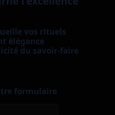
arne l'excellence
eille vos rituels
nt élégance
cité du savoir-faire
otre formulaire