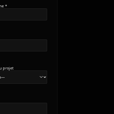
ne *
u projet