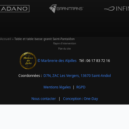
»
Table et table basse granit Saint-Pantaléon
Accueil
Rayon d'intervention
Plan du site
© Marbrerie des Alpilles
Tél : 06 17 83 72 16
Coordonnées :
D7N, ZAC Les Vergers,
13670 Saint-Andiol
Mentions légales
|
RGPD
Nous contacter
|
Conception : One-Day