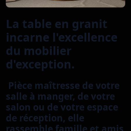
La table en granit
incarne l'excellence
du mobilier
d'exception.
Pièce maîtresse de votre
salle à manger, de votre
salon ou de votre espace
de réception, elle
rassemble famille et amis