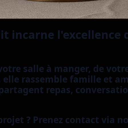
it incarne l'excellence 
votre salle à manger, de votr
 elle rassemble famille et a
 partagent repas, conversat
rojet ? Prenez contact via n