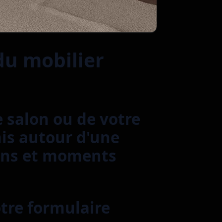
du mobilier
e salon ou de votre
mis autour d'une
ions et moments
otre formulaire