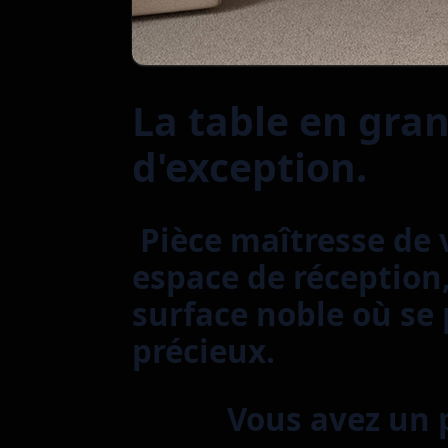
La table en gran
d'exception.
Pièce maîtresse de 
espace de réception,
surface noble où se
précieux.
Vous avez un p