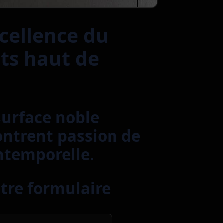
xcellence du
ts haut de
surface noble
ntrent passion de
ntemporelle.
otre formulaire