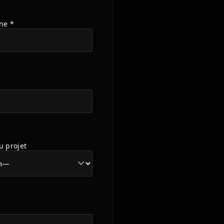
ne *
u projet