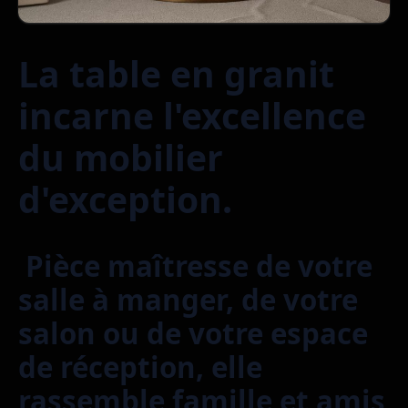
La table en granit
incarne l'excellence
du mobilier
d'exception.
Pièce maîtresse de votre
salle à manger, de votre
salon ou de votre espace
de réception, elle
rassemble famille et amis