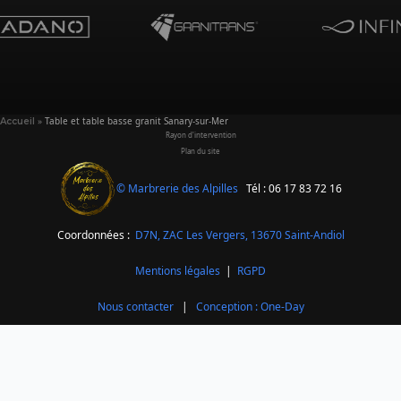
»
Table et table basse granit Sanary-sur-Mer
Accueil
Rayon d'intervention
Plan du site
© Marbrerie des Alpilles
Tél : 06 17 83 72 16
Coordonnées :
D7N, ZAC Les Vergers,
13670 Saint-Andiol
Mentions légales
|
RGPD
Nous contacter
|
Conception : One-Day