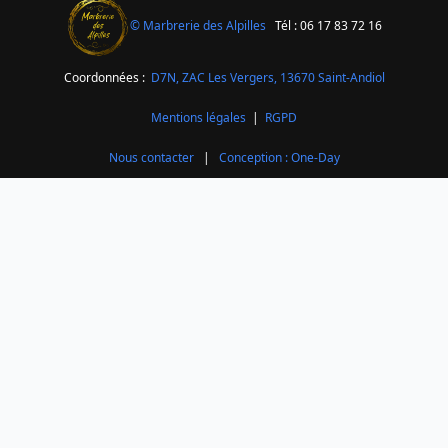
© Marbrerie des Alpilles
Tél : 06 17 83 72 16
Coordonnées :
D7N, ZAC Les Vergers,
13670 Saint-Andiol
Mentions légales
|
RGPD
Nous contacter
|
Conception : One-Day