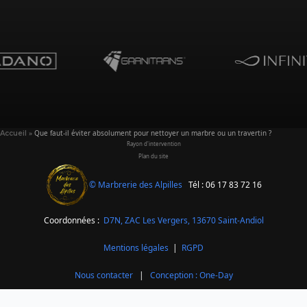
»
Que faut-il éviter absolument pour nettoyer un marbre ou un travertin ?
Accueil
Rayon d'intervention
Plan du site
© Marbrerie des Alpilles
Tél : 06 17 83 72 16
Coordonnées :
D7N, ZAC Les Vergers,
13670 Saint-Andiol
Mentions légales
|
RGPD
Nous contacter
|
Conception : One-Day