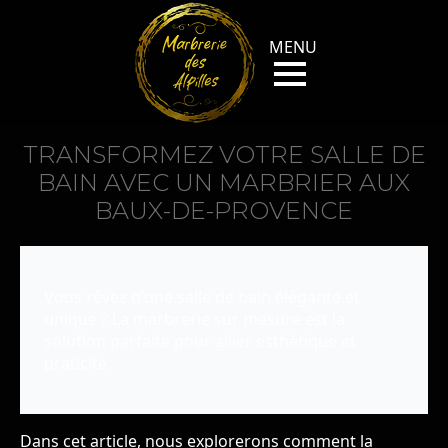
TRANSFORMEZ VOTRE SALLE DE
BAIN AVEC UN MARBRIER AUX
BAUX-DE-PROVENCE
Vous rêvez d’une salle de bain élégante et
unique ? La marbrerie sur mesure est la
solution parfaite pour allier esthétique et
praticité.
Dans cet article, nous explorerons comment la